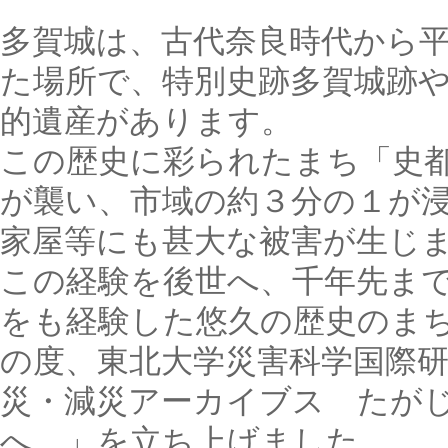
多賀城は、古代奈良時代から
た場所で、特別史跡多賀城跡
的遺産があります。
この歴史に彩られたまち「史
が襲い、市域の約３分の１が
家屋等にも甚大な被害が生じ
この経験を後世へ、千年先ま
をも経験した悠久の歴史のま
の度、東北大学災害科学国際
災・減災アーカイブス たが
へ。」を立ち上げました。