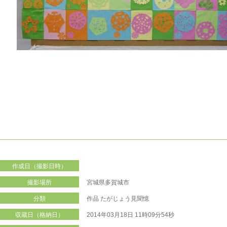
作成日（撮影日時）
撮影場所
宮城県多賀城市
分類
作品
たがじょう見聞憶
収蔵日（格納日）
2014年03月18日 11時09分54秒