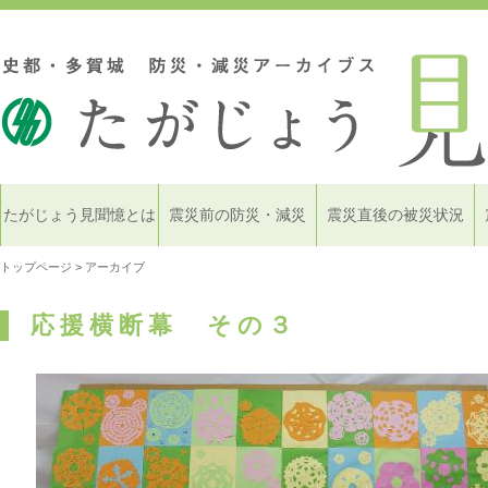
たがじょう見聞憶とは
震災前の防災・減災
震災直後の被災状況
トップページ
> アーカイブ
応援横断幕 その３