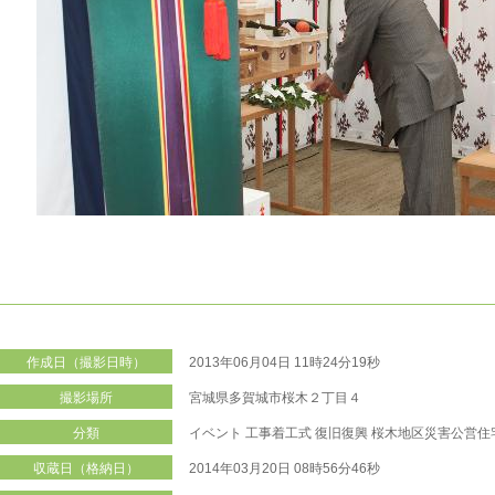
作成日（撮影日時）
2013年06月04日 11時24分19秒
撮影場所
宮城県多賀城市桜木２丁目４
分類
イベント
工事着工式
復旧復興
桜木地区災害公営住
収蔵日（格納日）
2014年03月20日 08時56分46秒