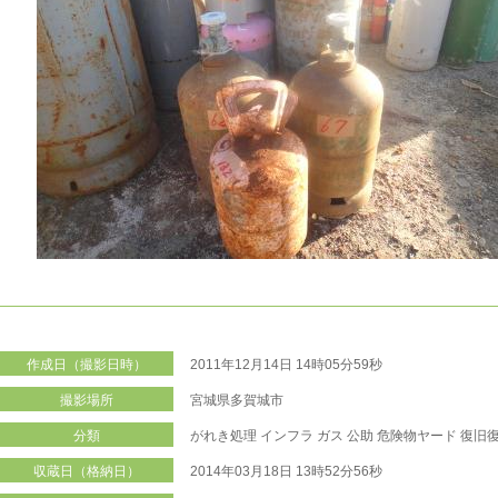
作成日（撮影日時）
2011年12月14日 14時05分59秒
撮影場所
宮城県多賀城市
分類
がれき処理
インフラ
ガス
公助
危険物ヤード
復旧
収蔵日（格納日）
2014年03月18日 13時52分56秒