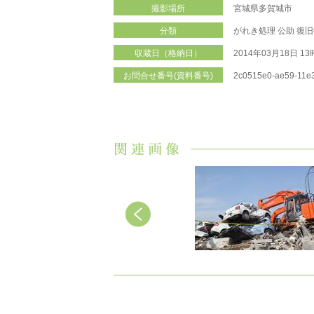
撮影場所
宮城県多賀城市
分類
がれき処理
公助
復旧
収蔵日（格納日）
2014年03月18日 1
お問合せ番号(資料番号)
2c0515e0-ae59-11e