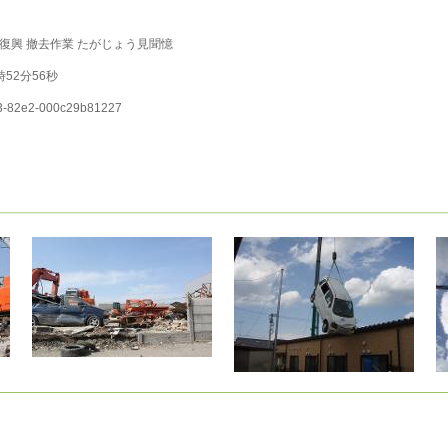
復興
撤去作業
たがじょう見聞憶
3時52分56秒
3-82e2-000c29b81227