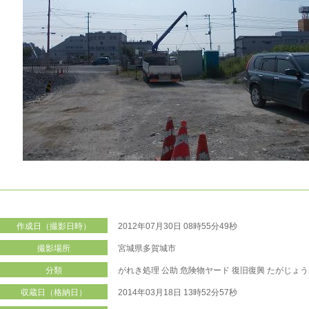
作成日（撮影日時）
2012年07月30日 08時55分49秒
撮影場所
宮城県多賀城市
分類
がれき処理
公助
危険物ヤード
復旧復興
たがじょう
収蔵日（格納日）
2014年03月18日 13時52分57秒