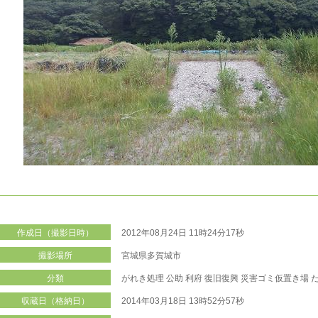
作成日（撮影日時）
2012年08月24日 11時24分17秒
撮影場所
宮城県多賀城市
分類
がれき処理
公助
利府
復旧復興
災害ゴミ仮置き場
収蔵日（格納日）
2014年03月18日 13時52分57秒