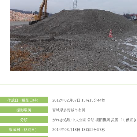
作成日（撮影日時）
2012年02月07日 13時13分44秒
撮影場所
宮城県多賀城市市川
分類
がれき処理
中央公園
公助
復旧復興
災害ゴミ仮置き
収蔵日（格納日）
2014年03月18日 13時52分57秒