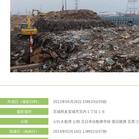
作成日（撮影日時）
2012年04月26日 15時33分55秒
撮影場所
宮城県多賀城市宮内１丁目１６
分類
がれき処理
公助
北日本自動車学校
復旧復興
災害ゴ
収蔵日（格納日）
2014年03月18日 13時52分57秒