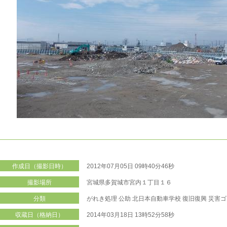
作成日（撮影日時）
2012年07月05日 09時40分46秒
撮影場所
宮城県多賀城市宮内１丁目１６
分類
がれき処理
公助
北日本自動車学校
復旧復興
災害ゴ
収蔵日（格納日）
2014年03月18日 13時52分58秒