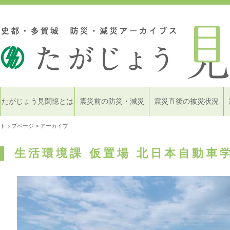
たがじょう見聞憶とは
震災前の防災・減災
震災直後の被災状況
トップページ
> アーカイブ
生活環境課 仮置場 北日本自動車