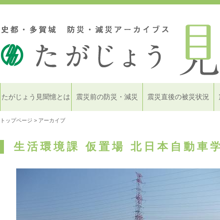
たがじょう見聞憶とは
震災前の防災・減災
震災直後の被災状況
トップページ
> アーカイブ
生活環境課 仮置場 北日本自動車