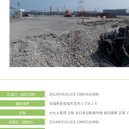
作成日（撮影日時）
2013年05月22日 14時29分59秒
撮影場所
宮城県多賀城市宮内１丁目１６
分類
がれき処理
公助
北日本自動車学校
復旧復興
災害ゴ
収蔵日（格納日）
2014年03月18日 13時52分58秒