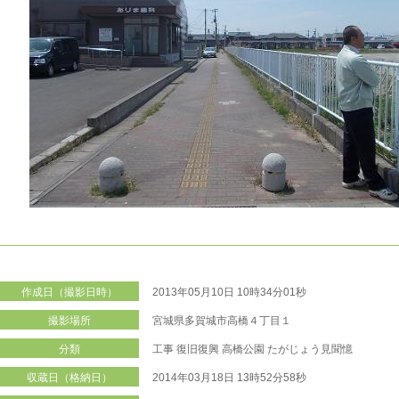
作成日（撮影日時）
2013年05月10日 10時34分01秒
撮影場所
宮城県多賀城市高橋４丁目１
分類
工事
復旧復興
高橋公園
たがじょう見聞憶
収蔵日（格納日）
2014年03月18日 13時52分58秒