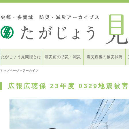
たがじょう見聞憶とは
震災前の防災・減災
震災直後の被災状況
トップページ
> アーカイブ
広報広聴係 23年度 0329地震被