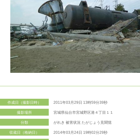
作成日（撮影日時）
2011年03月29日 13時59分39秒
撮影場所
宮城県仙台市宮城野区港４丁目１１
分類
がれき
被害状況
たがじょう見聞憶
収蔵日（格納日）
2014年03月24日 19時02分29秒