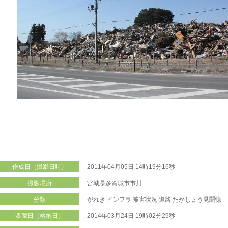
作成日（撮影日時）
2011年04月05日 14時19分16秒
撮影場所
宮城県多賀城市市川
分類
がれき
インフラ
被害状況
道路
たがじょう見聞憶
収蔵日（格納日）
2014年03月24日 19時02分29秒