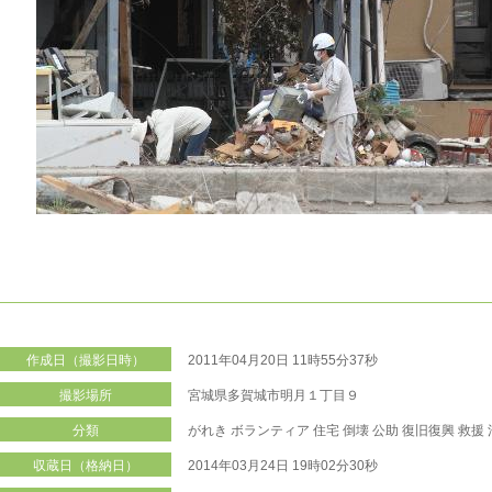
作成日（撮影日時）
2011年04月20日 11時55分37秒
撮影場所
宮城県多賀城市明月１丁目９
分類
がれき
ボランティア
住宅
倒壊
公助
復旧復興
救援
収蔵日（格納日）
2014年03月24日 19時02分30秒