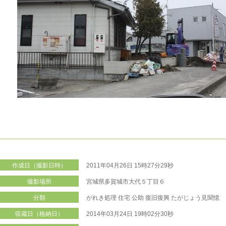
作成日（撮影日時）
2011年04月26日 15時27分29秒
撮影場所
宮城県多賀城市大代５丁目６
分類
がれき処理
住宅
公助
復旧復興
たがじょう見聞憶
収蔵日（格納日）
2014年03月24日 19時02分30秒