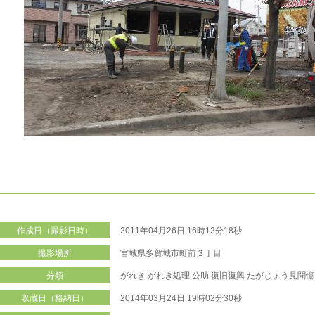
作成日（撮影日時）
2011年04月26日 16時12分18秒
撮影場所
宮城県多賀城市町前３丁目
分類
がれき
がれき処理
公助
復旧復興
たがじょう見聞憶
収蔵日（格納日）
2014年03月24日 19時02分30秒