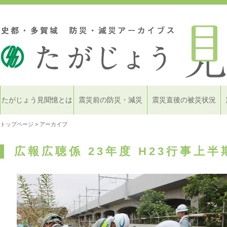
たがじょう見聞憶とは
震災前の防災・減災
震災直後の被災状況
トップページ
> アーカイブ
広報広聴係 23年度 H23行事上