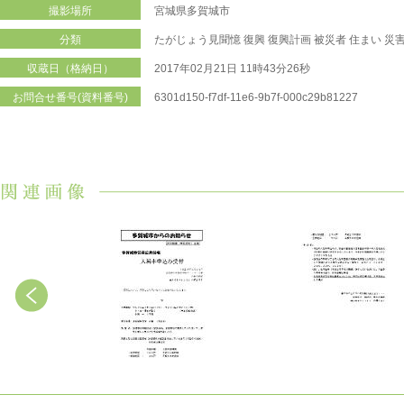
撮影場所
宮城県多賀城市
分類
たがじょう見聞憶
復興
復興計画
被災者
住まい
災
収蔵日（格納日）
2017年02月21日 11時43分26秒
お問合せ番号(資料番号)
6301d150-f7df-11e6-9b7f-000c29b81227