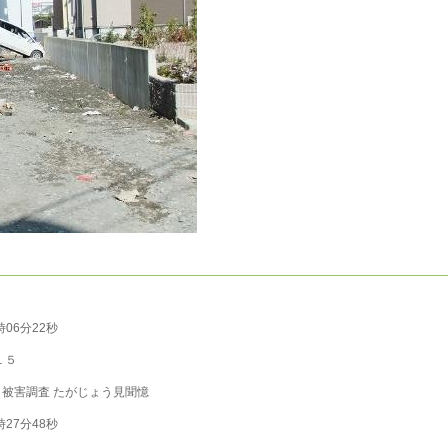
4時06分22秒
１５
被害調査
たがじょう見聞憶
0時27分48秒