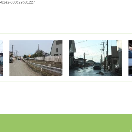
3-82e2-000c29b81227
（