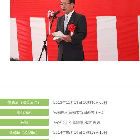
作成日（撮影日時）
2013年11月13日 10時46分00秒
撮影場所
宮城県多賀城市新田西後８−２
分類
たがじょう見聞憶
水道
復興
収蔵日（格納日）
2014年05月16日 17時13分16秒