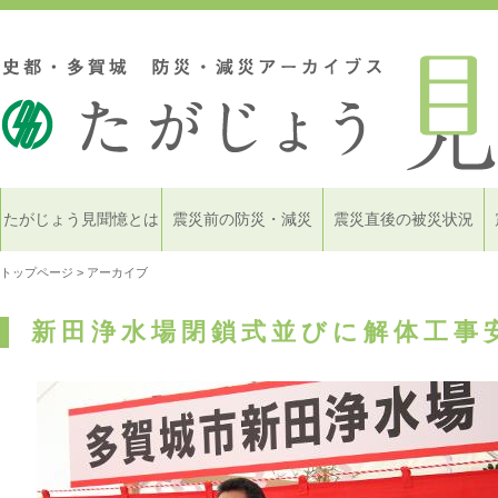
たがじょう見聞憶とは
震災前の防災・減災
震災直後の被災状況
トップページ
> アーカイブ
新田浄水場閉鎖式並びに解体工事