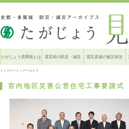
たがじょう見聞憶とは
震災前の防災・減災
震災直後の被災状況
トップページ
> アーカイブ
宮内地区災害公営住宅工事要請式