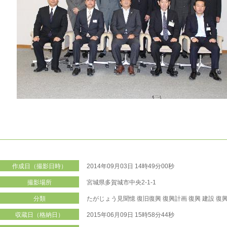
作成日（撮影日時）
2014年09月03日 14時49分00秒
撮影場所
宮城県多賀城市中央2-1-1
分類
たがじょう見聞憶
復旧復興
復興計画
復興
建設
復
収蔵日（格納日）
2015年06月09日 15時58分44秒