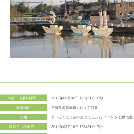
作成日（撮影日時）
2012年08月02日 17時31分16秒
撮影場所
宮城県多賀城市大代１丁目５
分類
とうほくこよみのよぶね
よぶね
イベント
公助
復旧
収蔵日（格納日）
2014年03月18日 15時31分17秒