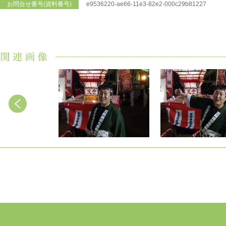
お問合せ番号(資料番号)
e9536220-ae66-11e3-82e2-000c29b81227