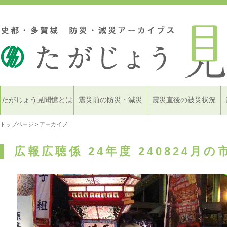
たがじょう見聞憶とは
震災前の防災・減災
震災直後の被災状況
トップページ
> アーカイブ
広報広聴係 24年度 240824月