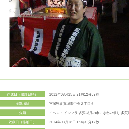
作成日（撮影日時）
2012年08月25日 21時12分59秒
撮影場所
宮城県多賀城市中央２丁目６
分類
イベント
インフラ
多賀城月の市にぎわい祭り
多賀
収蔵日（格納日）
2014年03月18日 15時31分17秒