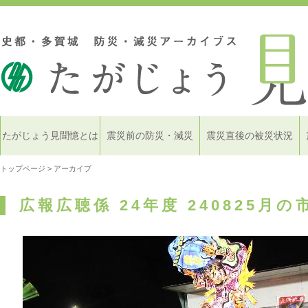
たがじょう見聞憶とは
震災前の防災・減災
震災直後の被災状況
トップページ
> アーカイブ
広報広聴係 24年度 240825月の