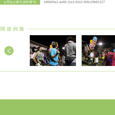
お問合せ番号(資料番号)
e96d04a1-ae66-11e3-82e2-000c29b81227