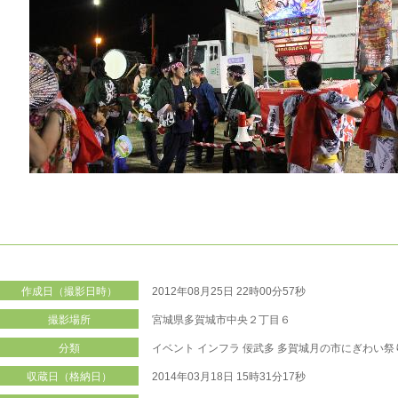
作成日（撮影日時）
2012年08月25日 22時00分57秒
撮影場所
宮城県多賀城市中央２丁目６
分類
イベント
インフラ
佞武多
多賀城月の市にぎわい祭
収蔵日（格納日）
2014年03月18日 15時31分17秒