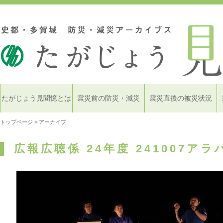
たがじょう見聞憶とは
震災前の防災・減災
震災直後の被災状況
トップページ
> アーカイブ
広報広聴係 24年度 241007ア