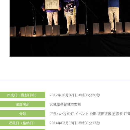
作成日（撮影日時）
2012年10月07日 18時36分30秒
撮影場所
宮城県多賀城市市川
分類
アラハバキの灯
イベント
公助
復旧復興
慰霊祭
灯
収蔵日（格納日）
2014年03月18日 15時31分17秒