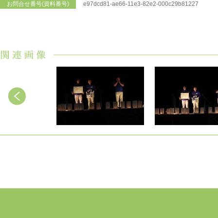
お問合せ番号(資料番号)
e97dcd81-ae66-11e3-82e2-000c29b81227