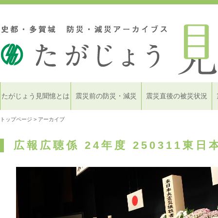
たがじょう見聞憶とは
震災前の防災・減災
震災直後の被災状況
トップページ
> アーカイブ
広報広聴係 24年度 250311東