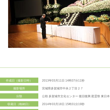
作成日（撮影日時）
2013年03月11日 14時37分11秒
撮影場所
宮城県多賀城市中央２丁目２７
分類
公助
多賀城市文化センター
復旧復興
慰霊祭
東日本
収蔵日（格納日）
2014年03月18日 15時31分19秒