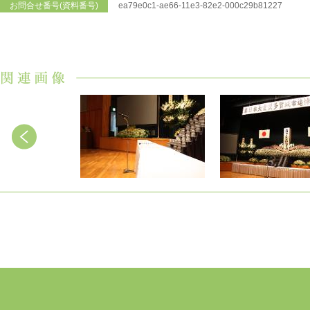
お問合せ番号(資料番号)
ea79e0c1-ae66-11e3-82e2-000c29b81227