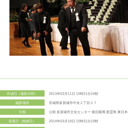
作成日（撮影日時）
2013年03月11日 15時21分24秒
撮影場所
宮城県多賀城市中央２丁目２７
分類
公助
多賀城市文化センター
復旧復興
慰霊祭
東日本
収蔵日（格納日）
2014年03月18日 15時31分19秒