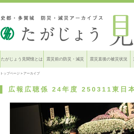
たがじょう見聞憶とは
震災前の防災・減災
震災直後の被災状況
トップページ
> アーカイブ
広報広聴係 24年度 250311東