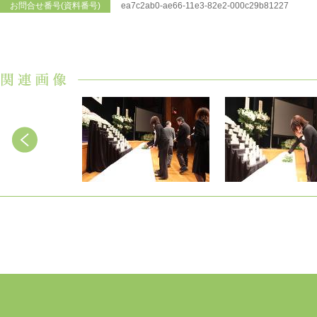
お問合せ番号(資料番号)
ea7c2ab0-ae66-11e3-82e2-000c29b81227