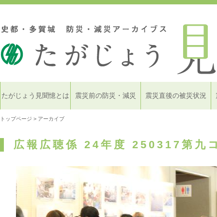
たがじょう見聞憶とは
震災前の防災・減災
震災直後の被災状況
トップページ
> アーカイブ
広報広聴係 24年度 250317第