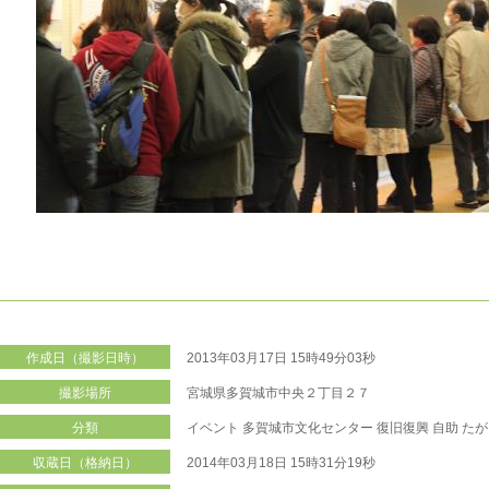
作成日（撮影日時）
2013年03月17日 15時49分03秒
撮影場所
宮城県多賀城市中央２丁目２７
分類
イベント
多賀城市文化センター
復旧復興
自助
たが
収蔵日（格納日）
2014年03月18日 15時31分19秒