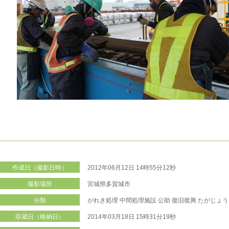
作成日（撮影日時）
2012年06月12日 14時55分12秒
撮影場所
宮城県多賀城市
分類
がれき処理
中間処理施設
公助
復旧復興
たがじょう
収蔵日（格納日）
2014年03月18日 15時31分19秒